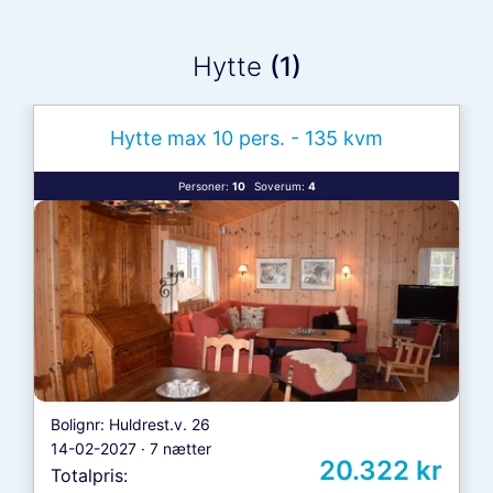
Hytte
(1)
Hytte max 10 pers. - 135 kvm
Personer:
10
Soverum:
4
Bolignr: Huldrest.v. 26
14-02-2027 · 7 nætter
20.322 kr
Totalpris: