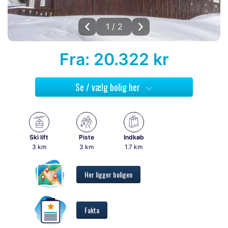
1 / 2
Fra: 20.322 kr
Se / vælg bolig her
Ski lift
Piste
Indkøb
3 km
3 km
1.7 km
Her ligger boligen
Fakta