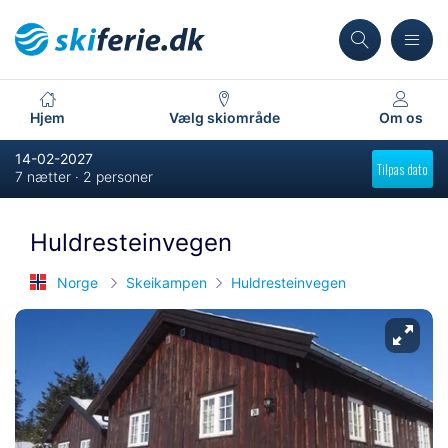
Hjem
Vælg skiområde
Om os
14-02-2027
Tilpas dato
7 nætter · 2 personer
Huldresteinvegen
Norge
Skeikampen
Huldresteinvegen