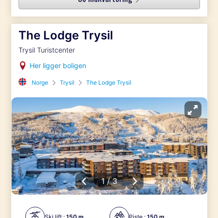
The Lodge Trysil
Trysil Turistcenter
Her ligger boligen
Norge
Trysil
The Lodge Trysil
1 / 3
Ski lift :
150 m
Piste :
150 m