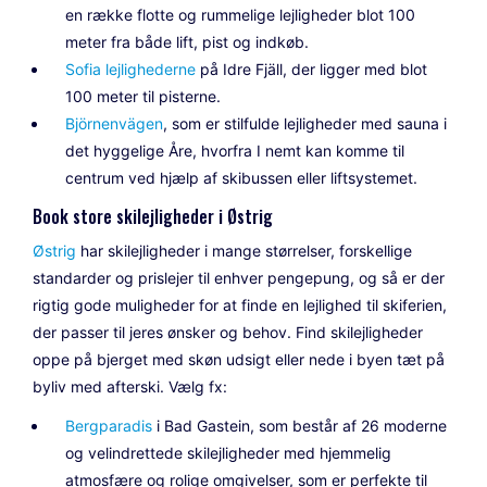
en række flotte og rummelige lejligheder blot 100
meter fra både lift, pist og indkøb.
Sofia lejlighederne
på Idre Fjäll, der ligger med blot
100 meter til pisterne.
Björnenvägen
, som er stilfulde lejligheder med sauna i
det hyggelige Åre, hvorfra I nemt kan komme til
centrum ved hjælp af skibussen eller liftsystemet.
Book store skilejligheder i Østrig
Østrig
har skilejligheder i mange størrelser, forskellige
standarder og prislejer til enhver pengepung, og så er der
rigtig gode muligheder for at finde en lejlighed til skiferien,
der passer til jeres ønsker og behov. Find skilejligheder
oppe på bjerget med skøn udsigt eller nede i byen tæt på
byliv med afterski. Vælg fx:
Bergparadis
i Bad Gastein, som består af 26 moderne
og velindrettede skilejligheder med hjemmelig
atmosfære og rolige omgivelser, som er perfekte til