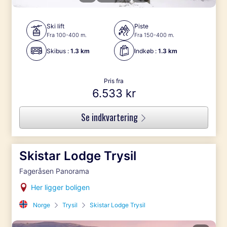
Ski lift
Piste
Fra 100-400 m.
Fra 150-400 m.
Skibus :
1.3 km
Indkøb :
1.3 km
Pris fra
6.533 kr
Se indkvartering
Skistar Lodge Trysil
Fageråsen Panorama
Her ligger boligen
Norge
Trysil
Skistar Lodge Trysil