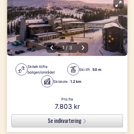
1 / 3
Skiløb til/fra
Ski lift :
50 m
boligen/området
Skiskole :
1.2 km
Pris fra
7.803 kr
Se indkvartering