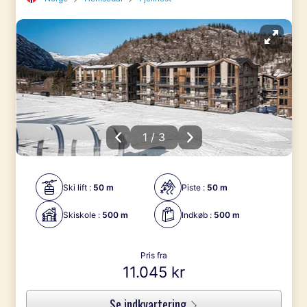
1 / 3
Ski lift :
50 m
Piste :
50 m
Skiskole :
500 m
Indkøb :
500 m
Pris fra
11.045 kr
Se indkvartering