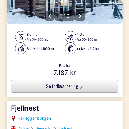
1 / 3
Ski lift
Piste
Fra 50-300 m.
Fra 50-300 m.
Skiskole :
800 m
Indkøb :
1.2 km
Pris fra
7.187 kr
Se indkvartering
Fjellnest
Her ligger boligen
Norge
Hemsedal
Fjellnest