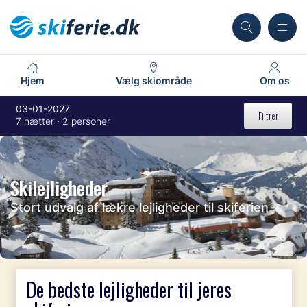
Hjem
Vælg skiområde
Om os
03-01-2027
Filtrer
7 nætter · 2 personer
Skilejligheder
Stort udvalg af lækre lejligheder til skiferien
De bedste lejligheder til jeres