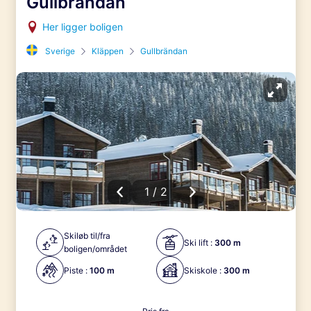
Gullbrändan
Her ligger boligen
Sverige
Kläppen
Gullbrändan
1 / 2
Skiløb til/fra
Ski lift :
300 m
boligen/området
Piste :
100 m
Skiskole :
300 m