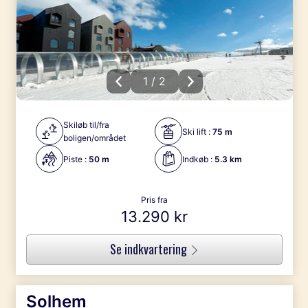
1 / 2
Skiløb til/fra
Ski lift :
75 m
boligen/området
Piste :
50 m
Indkøb :
5.3 km
Pris fra
13.290 kr
Se indkvartering
Solhem