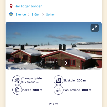
Her ligger boligen
Sverige
Stöten
Solhem
1 / 2
Transport piste
Skiskole :
200 m
Fra 50-100 m.
Indkøb :
900 m
Pool område :
800 m
Pris fra