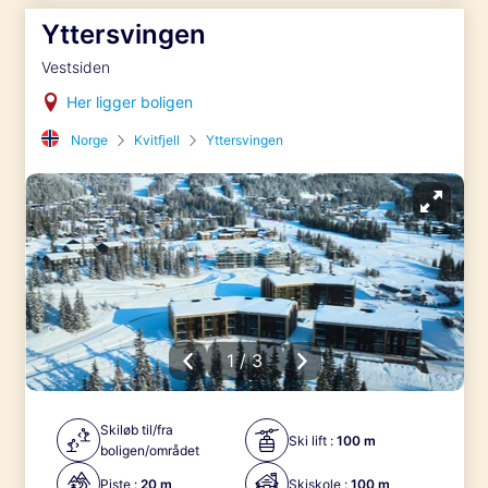
Yttersvingen
Vestsiden
Her ligger boligen
Norge
Kvitfjell
Yttersvingen
1 / 3
Skiløb til/fra
Ski lift :
100 m
boligen/området
Piste :
20 m
Skiskole :
100 m