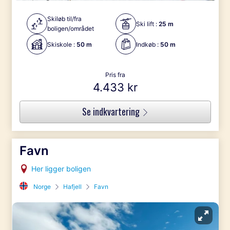
Skiløb til/fra
Ski lift :
25 m
boligen/området
Skiskole :
50 m
Indkøb :
50 m
Pris fra
4.433 kr
Se indkvartering
Favn
Her ligger boligen
Norge
Hafjell
Favn