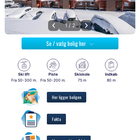
1 / 2
Se / vælg bolig her
Ski lift
Piste
Skiskole
Indkøb
Fra 50-300 m.
Fra 50-200 m.
75 m
80 m
Her ligger boligen
Fakta