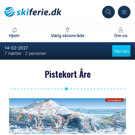
Hjem
Vælg skiområde
Om os
14-02-2027
Tilpas dato
7 nætter · 2 personer
Pistekort Åre