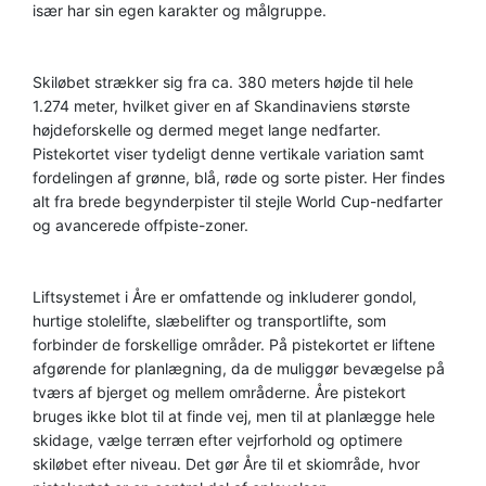
især har sin egen karakter og målgruppe.
Skiløbet strækker sig fra ca. 380 meters højde til hele
1.274 meter, hvilket giver en af Skandinaviens største
højdeforskelle og dermed meget lange nedfarter.
Pistekortet viser tydeligt denne vertikale variation samt
fordelingen af grønne, blå, røde og sorte pister. Her findes
alt fra brede begynderpister til stejle World Cup-nedfarter
og avancerede offpiste-zoner.
Liftsystemet i Åre er omfattende og inkluderer gondol,
hurtige stolelifte, slæbelifter og transportlifte, som
forbinder de forskellige områder. På pistekortet er liftene
afgørende for planlægning, da de muliggør bevægelse på
tværs af bjerget og mellem områderne. Åre pistekort
bruges ikke blot til at finde vej, men til at planlægge hele
skidage, vælge terræn efter vejrforhold og optimere
skiløbet efter niveau. Det gør Åre til et skiområde, hvor