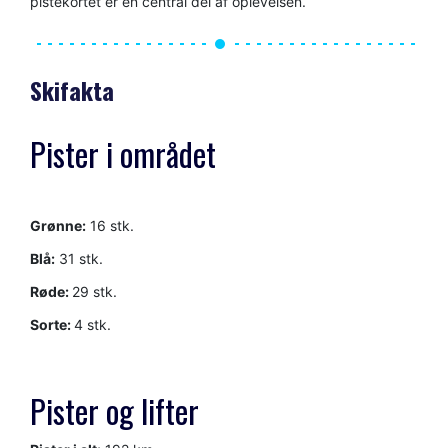
pistekortet er en central del af oplevelsen.
Skifakta
Pister i området
Grønne:
16 stk.
Blå:
31 stk.
Røde:
29 stk.
Sorte:
4 stk.
Pister og lifter