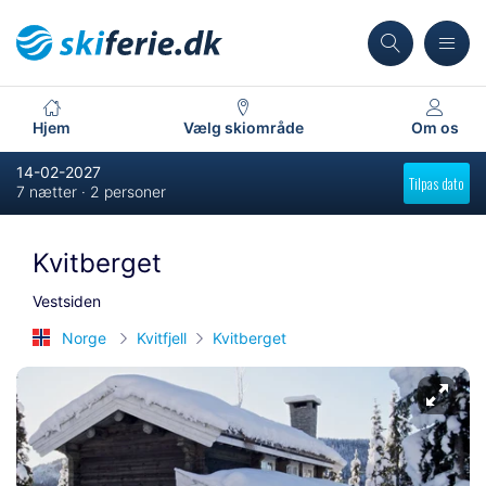
Hjem
Vælg skiområde
Om os
14-02-2027
Tilpas dato
7 nætter · 2 personer
Kvitberget
Vestsiden
Norge
Kvitfjell
Kvitberget