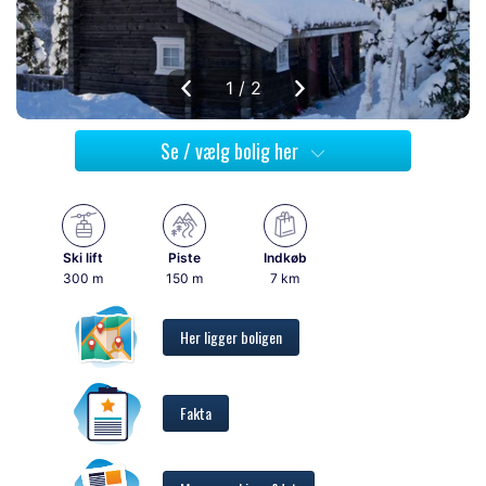
1 / 2
Se / vælg bolig her
Ski lift
Piste
Indkøb
300 m
150 m
7 km
Her ligger boligen
Fakta